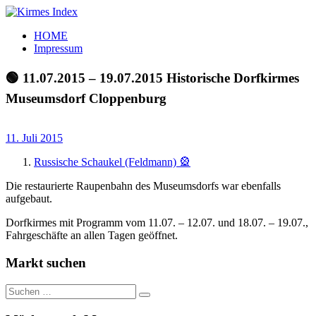
Zum
Inhalt
Kirmes
Tourpläne
HOME
springen
Index
und
Impressum
Beschickerlisten
der
🟢 11.07.2015 – 19.07.2015 Historische Dorfkirmes
letzten
Museumsdorf Cloppenburg
Jahre
11. Juli 2015
Russische Schaukel (Feldmann) 🎡
Die restaurierte Raupenbahn des Museumsdorfs war ebenfalls
aufgebaut.
Dorfkirmes mit Programm vom 11.07. – 12.07. und 18.07. – 19.07.,
Fahrgeschäfte an allen Tagen geöffnet.
Markt suchen
Suchen
Suchen
nach: