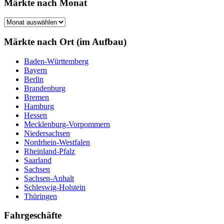
Märkte nach Monat
Märkte
nach
Monat
Märkte nach Ort (im Aufbau)
Baden-Württemberg
Bayern
Berlin
Brandenburg
Bremen
Hamburg
Hessen
Mecklenburg-Vorpommern
Niedersachsen
Nordrhein-Westfalen
Rheinland-Pfalz
Saarland
Sachsen
Sachsen-Anhalt
Schleswig-Holstein
Thüringen
Fahrgeschäfte