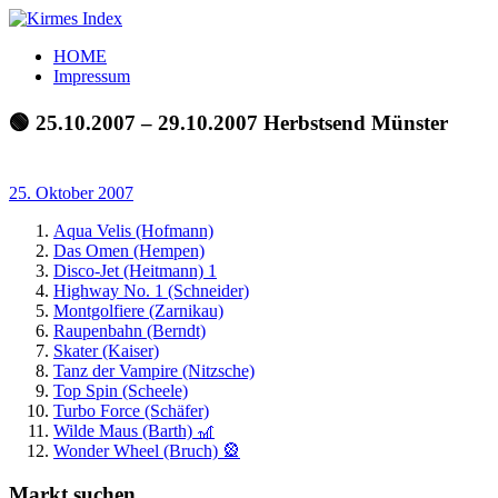
Zum
Inhalt
Kirmes
Tourpläne
HOME
springen
Index
und
Impressum
Beschickerlisten
der
🟢 25.10.2007 – 29.10.2007 Herbstsend Münster
letzten
Jahre
25. Oktober 2007
Aqua Velis (Hofmann)
Das Omen (Hempen)
Disco-Jet (Heitmann) 1
Highway No. 1 (Schneider)
Montgolfiere (Zarnikau)
Raupenbahn (Berndt)
Skater (Kaiser)
Tanz der Vampire (Nitzsche)
Top Spin (Scheele)
Turbo Force (Schäfer)
Wilde Maus (Barth) 🎢
Wonder Wheel (Bruch) 🎡
Markt suchen