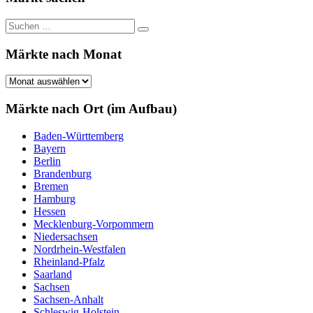
Suchen
Suchen
nach:
Märkte nach Monat
Märkte
nach
Monat
Märkte nach Ort (im Aufbau)
Baden-Württemberg
Bayern
Berlin
Brandenburg
Bremen
Hamburg
Hessen
Mecklenburg-Vorpommern
Niedersachsen
Nordrhein-Westfalen
Rheinland-Pfalz
Saarland
Sachsen
Sachsen-Anhalt
Schleswig-Holstein