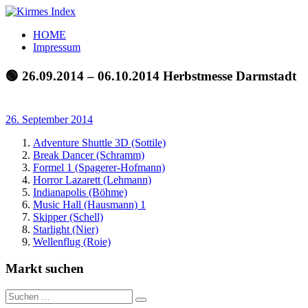
Zum
Inhalt
Kirmes
Tourpläne
HOME
springen
Index
und
Impressum
Beschickerlisten
der
🟢 26.09.2014 – 06.10.2014 Herbstmesse Darmstadt
letzten
Jahre
26. September 2014
Adventure Shuttle 3D (Sottile)
Break Dancer (Schramm)
Formel 1 (Spagerer-Hofmann)
Horror Lazarett (Lehmann)
Indianapolis (Böhme)
Music Hall (Hausmann) 1
Skipper (Schell)
Starlight (Nier)
Wellenflug (Roie)
Markt suchen
Suchen
Suchen
nach: