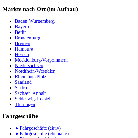
nach
Monat
Märkte nach Ort (im Aufbau)
Baden-Württemberg
Bayern
Berlin
Brandenburg
Bremen
Hamburg
Hessen
Mecklenburg-Vorpommern
Niedersachsen
Nordrhein-Westfalen
Rheinland-Pfalz
Saarland
Sachsen
Sachsen-Anhalt
Schleswig-Holstein
Thüringen
Fahrgeschäfte
►
Fahrgeschäfte (aktiv)
►
Fahrgeschäfte (ehemalig)