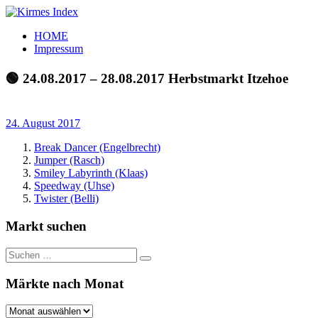
Zum
Inhalt
Kirmes
Tourpläne
HOME
springen
Index
und
Impressum
Beschickerlisten
der
🟢 24.08.2017 – 28.08.2017 Herbstmarkt Itzehoe
letzten
Jahre
24. August 2017
Break Dancer (Engelbrecht)
Jumper (Rasch)
Smiley Labyrinth (Klaas)
Speedway (Uhse)
Twister (Belli)
Markt suchen
Suchen
Suchen
nach:
Märkte nach Monat
Märkte