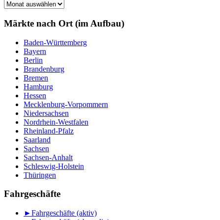
Märkte
nach
Monat
Märkte nach Ort (im Aufbau)
Baden-Württemberg
Bayern
Berlin
Brandenburg
Bremen
Hamburg
Hessen
Mecklenburg-Vorpommern
Niedersachsen
Nordrhein-Westfalen
Rheinland-Pfalz
Saarland
Sachsen
Sachsen-Anhalt
Schleswig-Holstein
Thüringen
Fahrgeschäfte
►
Fahrgeschäfte (aktiv)