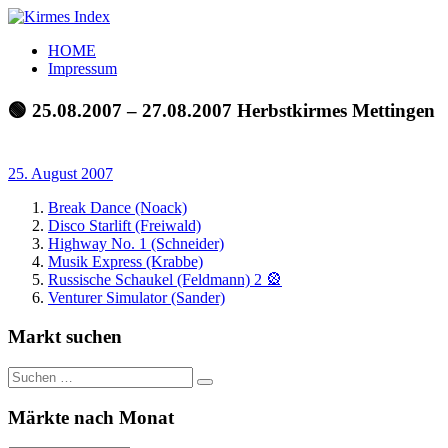
Zum
Inhalt
Kirmes
Tourpläne
HOME
springen
Index
und
Impressum
Beschickerlisten
der
🟢 25.08.2007 – 27.08.2007 Herbstkirmes Mettingen
letzten
Jahre
25. August 2007
Break Dance (Noack)
Disco Starlift (Freiwald)
Highway No. 1 (Schneider)
Musik Express (Krabbe)
Russische Schaukel (Feldmann) 2 🎡
Venturer Simulator (Sander)
Markt suchen
Suchen
Suchen
nach:
Märkte nach Monat