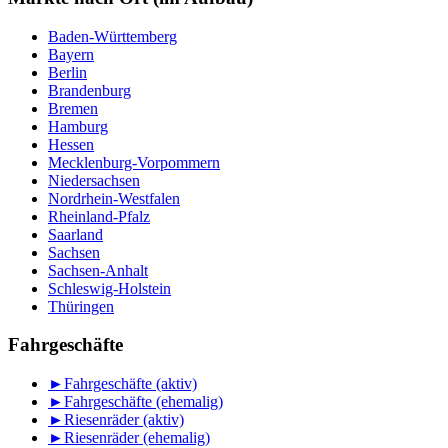
Baden-Württemberg
Bayern
Berlin
Brandenburg
Bremen
Hamburg
Hessen
Mecklenburg-Vorpommern
Niedersachsen
Nordrhein-Westfalen
Rheinland-Pfalz
Saarland
Sachsen
Sachsen-Anhalt
Schleswig-Holstein
Thüringen
Fahrgeschäfte
►
Fahrgeschäfte (aktiv)
►
Fahrgeschäfte (ehemalig)
►
Riesenräder (aktiv)
►
Riesenräder (ehemalig)