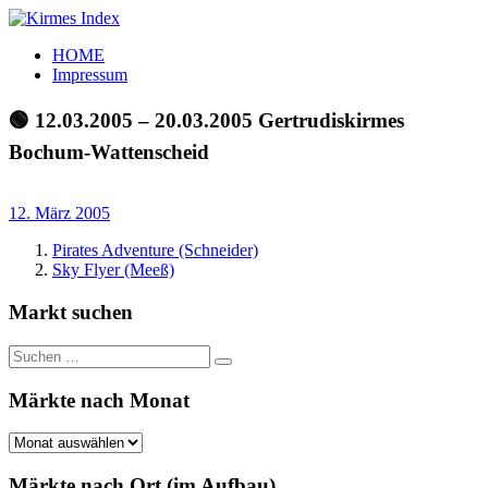
Zum
Inhalt
Kirmes
Tourpläne
HOME
springen
Index
und
Impressum
Beschickerlisten
der
🟢 12.03.2005 – 20.03.2005 Gertrudiskirmes
letzten
Bochum-Wattenscheid
Jahre
12. März 2005
Pirates Adventure (Schneider)
Sky Flyer (Meeß)
Markt suchen
Suchen
Suchen
nach:
Märkte nach Monat
Märkte
nach
Monat
Märkte nach Ort (im Aufbau)