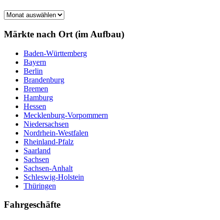
Märkte
nach
Monat
Märkte nach Ort (im Aufbau)
Baden-Württemberg
Bayern
Berlin
Brandenburg
Bremen
Hamburg
Hessen
Mecklenburg-Vorpommern
Niedersachsen
Nordrhein-Westfalen
Rheinland-Pfalz
Saarland
Sachsen
Sachsen-Anhalt
Schleswig-Holstein
Thüringen
Fahrgeschäfte