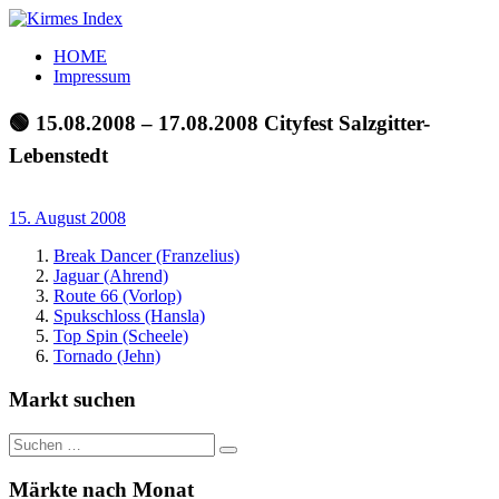
Zum
Inhalt
Kirmes
Tourpläne
HOME
springen
Index
und
Impressum
Beschickerlisten
der
🟢 15.08.2008 – 17.08.2008 Cityfest Salzgitter-
letzten
Lebenstedt
Jahre
15. August 2008
Break Dancer (Franzelius)
Jaguar (Ahrend)
Route 66 (Vorlop)
Spukschloss (Hansla)
Top Spin (Scheele)
Tornado (Jehn)
Markt suchen
Suchen
Suchen
nach:
Märkte nach Monat