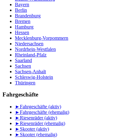
Bayern
Berlin
Brandenburg
Bremen
Hamburg
Hessen
Mecklenburg-Vorpommern
Niedersachsen
Nordrhein-Westfalen
Rheinland-Pfalz
Saarland
Sachsen
Sachsen-Anhalt
Schleswig-Holstein
Thüringen
Fahrgeschäfte
►
Fahrgeschäfte (aktiv)
►
Fahrgeschäfte (ehemalig)
►
Riesenräder (aktiv)
►
Riesenräder (ehemalig)
►
Skooter (aktiv)
►
Skooter (ehemalig)