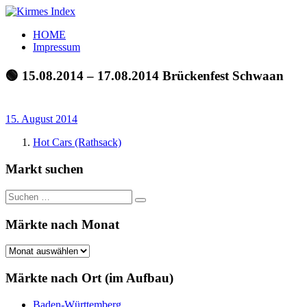
Zum
Inhalt
Kirmes
Tourpläne
HOME
springen
Index
und
Impressum
Beschickerlisten
der
🟢 15.08.2014 – 17.08.2014 Brückenfest Schwaan
letzten
Jahre
15. August 2014
Hot Cars (Rathsack)
Markt suchen
Suchen
Suchen
nach:
Märkte nach Monat
Märkte
nach
Monat
Märkte nach Ort (im Aufbau)
Baden-Württemberg