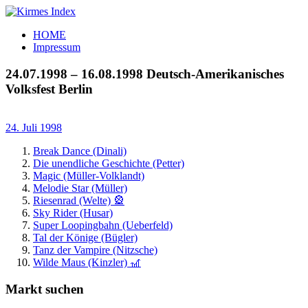
Zum
Inhalt
Kirmes
Tourpläne
HOME
springen
Index
und
Impressum
Beschickerlisten
der
24.07.1998 – 16.08.1998 Deutsch-Amerikanisches
letzten
Volksfest Berlin
Jahre
24. Juli 1998
Break Dance (Dinali)
Die unendliche Geschichte (Petter)
Magic (Müller-Volklandt)
Melodie Star (Müller)
Riesenrad (Welte) 🎡
Sky Rider (Husar)
Super Loopingbahn (Ueberfeld)
Tal der Könige (Bügler)
Tanz der Vampire (Nitzsche)
Wilde Maus (Kinzler) 🎢
Markt suchen