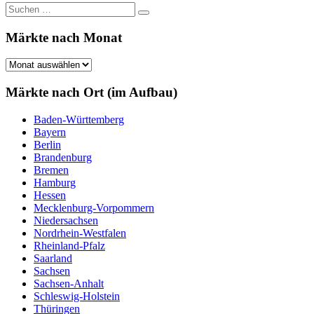
Suchen
Suchen
nach:
Märkte nach Monat
Märkte
nach
Monat
Märkte nach Ort (im Aufbau)
Baden-Württemberg
Bayern
Berlin
Brandenburg
Bremen
Hamburg
Hessen
Mecklenburg-Vorpommern
Niedersachsen
Nordrhein-Westfalen
Rheinland-Pfalz
Saarland
Sachsen
Sachsen-Anhalt
Schleswig-Holstein
Thüringen