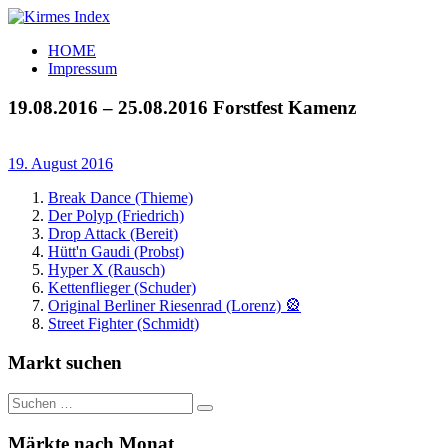
Zum
Inhalt
Kirmes
Tourpläne
HOME
springen
Index
und
Impressum
Beschickerlisten
der
19.08.2016 – 25.08.2016 Forstfest Kamenz
letzten
Jahre
19. August 2016
Break Dance (Thieme)
Der Polyp (Friedrich)
Drop Attack (Bereit)
Hütt'n Gaudi (Probst)
Hyper X (Rausch)
Kettenflieger (Schuder)
Original Berliner Riesenrad (Lorenz) 🎡
Street Fighter (Schmidt)
Markt suchen
Suchen
Suchen
nach:
Märkte nach Monat