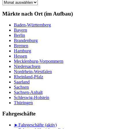
Märkte
nach
Monat
Märkte nach Ort (im Aufbau)
Baden-Württemberg
Bayern
Berlin
Brandenburg
Bremen
Hamburg
Hessen
Mecklenburg-Vorpommern
Niedersachsen
Nordrhein-Westfalen
Rheinland-Pfalz
Saarland
Sachsen
Sachsen-Anhalt
Schleswig-Holstein
Thüringen
Fahrgeschäfte
►
Fahrgeschäfte (aktiv)