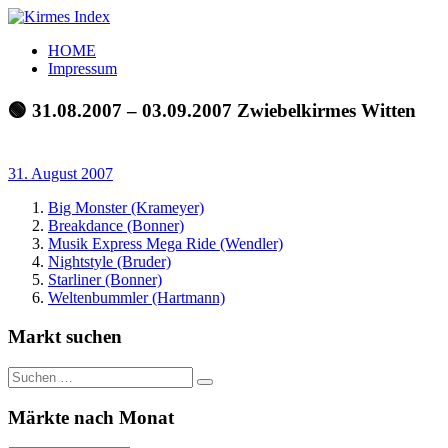
Zum
Inhalt
Kirmes
Tourpläne
HOME
springen
Index
und
Impressum
Beschickerlisten
der
🟢 31.08.2007 – 03.09.2007 Zwiebelkirmes Witten
letzten
Jahre
31. August 2007
Big Monster (Krameyer)
Breakdance (Bonner)
Musik Express Mega Ride (Wendler)
Nightstyle (Bruder)
Starliner (Bonner)
Weltenbummler (Hartmann)
Markt suchen
Suchen
Suchen
nach:
Märkte nach Monat