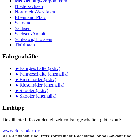
Mecklenburg-Vorpommern
Niedersachsen
Nordrhein-Westfalen
Rheinland-Pfalz
Saarland
Sachsen
Sachsen-Anhalt
Schleswig-Holstein
Thüringen
Fahrgeschäfte
►
Fahrgeschäfte (aktiv)
►
Fahrgeschäfte (ehemalig)
►
Riesenräder (aktiv)
►
Riesenräder (ehemalig)
►
Skooter (aktiv)
►
Skooter (ehemalig)
Linktipp
Detaillierte Infos zu den einzelnen Fahrgeschäften gibt es auf:
www.ride-index.de
Alle Angaben sind, trotz sorgfältiger Recherche, ohne Gewähr und