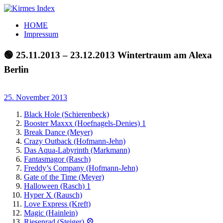
Zum
Inhalt
Kirmes
Tourpläne
HOME
springen
Index
und
Impressum
Beschickerlisten
der
🟢 25.11.2013 – 23.12.2013 Wintertraum am Alexa
letzten
Berlin
Jahre
25. November 2013
Black Hole (Schierenbeck)
Booster Maxxx (Hoefnagels-Denies) 1
Break Dance (Meyer)
Crazy Outback (Hofmann-Jehn)
Das Aqua-Labyrinth (Markmann)
Fantasmagor (Rasch)
Freddy’s Company (Hofmann-Jehn)
Gate of the Time (Meyer)
Halloween (Rasch) 1
Hyper X (Rausch)
Love Express (Kreft)
Magic (Hainlein)
Riesenrad (Steiger) 🎡