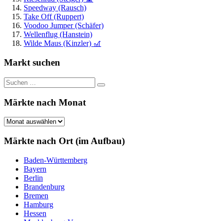
Speedway (Rausch)
Take Off (Ruppert)
Voodoo Jumper (Schäfer)
Wellenflug (Hanstein)
Wilde Maus (Kinzler) 🎢
Markt suchen
Suchen
Suchen
nach:
Märkte nach Monat
Märkte
nach
Monat
Märkte nach Ort (im Aufbau)
Baden-Württemberg
Bayern
Berlin
Brandenburg
Bremen
Hamburg
Hessen