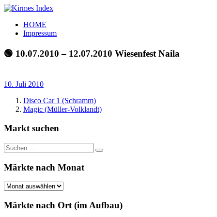
Zum
Inhalt
Kirmes
Tourpläne
HOME
springen
Index
und
Impressum
Beschickerlisten
der
🟢 10.07.2010 – 12.07.2010 Wiesenfest Naila
letzten
Jahre
10. Juli 2010
Disco Car 1 (Schramm)
Magic (Müller-Volklandt)
Markt suchen
Suchen
Suchen
nach:
Märkte nach Monat
Märkte
nach
Monat
Märkte nach Ort (im Aufbau)