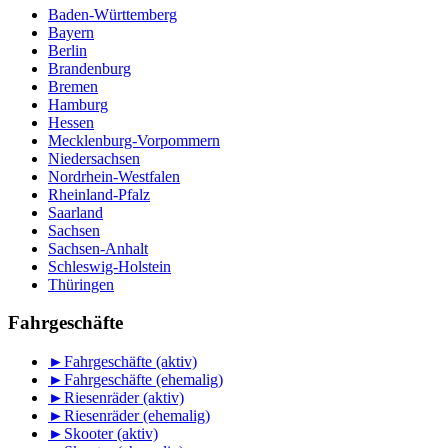
Baden-Württemberg
Bayern
Berlin
Brandenburg
Bremen
Hamburg
Hessen
Mecklenburg-Vorpommern
Niedersachsen
Nordrhein-Westfalen
Rheinland-Pfalz
Saarland
Sachsen
Sachsen-Anhalt
Schleswig-Holstein
Thüringen
Fahrgeschäfte
►
Fahrgeschäfte (aktiv)
►
Fahrgeschäfte (ehemalig)
►
Riesenräder (aktiv)
►
Riesenräder (ehemalig)
►
Skooter (aktiv)