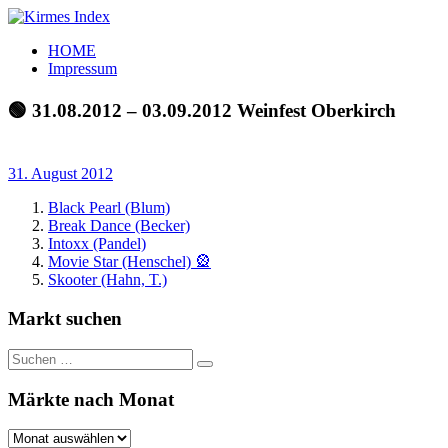
Zum
Inhalt
Kirmes
Tourpläne
HOME
springen
Index
und
Impressum
Beschickerlisten
der
🟢 31.08.2012 – 03.09.2012 Weinfest Oberkirch
letzten
Jahre
31. August 2012
Black Pearl (Blum)
Break Dance (Becker)
Intoxx (Pandel)
Movie Star (Henschel) 🎡
Skooter (Hahn, T.)
Markt suchen
Suchen
Suchen
nach:
Märkte nach Monat
Märkte