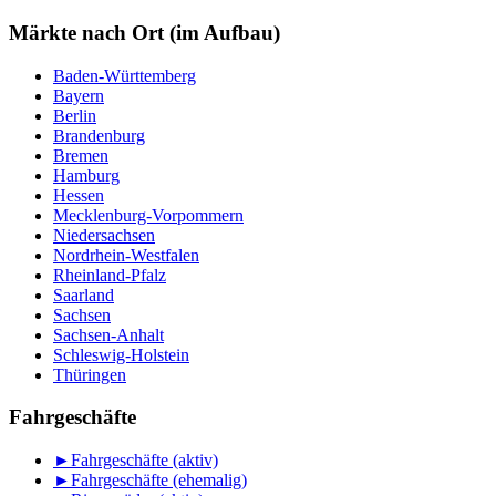
nach
Monat
Märkte nach Ort (im Aufbau)
Baden-Württemberg
Bayern
Berlin
Brandenburg
Bremen
Hamburg
Hessen
Mecklenburg-Vorpommern
Niedersachsen
Nordrhein-Westfalen
Rheinland-Pfalz
Saarland
Sachsen
Sachsen-Anhalt
Schleswig-Holstein
Thüringen
Fahrgeschäfte
►
Fahrgeschäfte (aktiv)
►
Fahrgeschäfte (ehemalig)