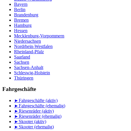
Bayern
Berlin
Brandenburg
Bremen
Hamburg
Hessen
Mecklenburg-Vorpommern
Niedersachsen
Nordrhein-Westfalen
Rheinland-Pfalz
Saarland
Sachsen
Sachsen-Anhalt
Schleswig-Holstein
Thüringen
Fahrgeschäfte
►
Fahrgeschäfte (aktiv)
►
Fahrgeschäfte (ehemalig)
►
Riesenräder (aktiv)
►
Riesenräder (ehemalig)
►
Skooter (aktiv)
►
Skooter (ehemalig)