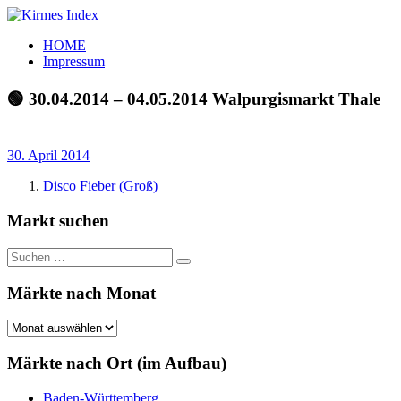
Zum
Inhalt
Kirmes
Tourpläne
HOME
springen
Index
und
Impressum
Beschickerlisten
der
🟢 30.04.2014 – 04.05.2014 Walpurgismarkt Thale
letzten
Jahre
30. April 2014
Disco Fieber (Groß)
Markt suchen
Suchen
Suchen
nach:
Märkte nach Monat
Märkte
nach
Monat
Märkte nach Ort (im Aufbau)
Baden-Württemberg