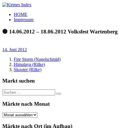
Zum
Inhalt
Kirmes
Tourpläne
HOME
springen
Index
und
Impressum
Beschickerlisten
der
🟢 14.06.2012 – 18.06.2012 Volksfest Wartenberg
letzten
Jahre
14. Juni 2012
Fire Storm (Nagelschmid)
Himalaya (Rilke)
Skooter (Rilke)
Markt suchen
Suchen
Suchen
nach:
Märkte nach Monat
Märkte
nach
Monat
Märkte nach Ort (im Aufbau)