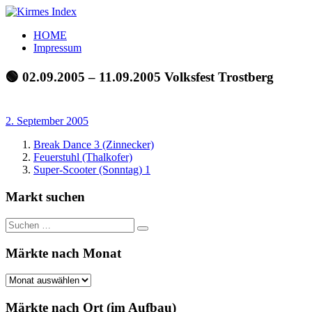
Zum
Inhalt
Kirmes
Tourpläne
HOME
springen
Index
und
Impressum
Beschickerlisten
der
🟢 02.09.2005 – 11.09.2005 Volksfest Trostberg
letzten
Jahre
2. September 2005
Break Dance 3 (Zinnecker)
Feuerstuhl (Thalkofer)
Super-Scooter (Sonntag) 1
Markt suchen
Suchen
Suchen
nach:
Märkte nach Monat
Märkte
nach
Monat
Märkte nach Ort (im Aufbau)