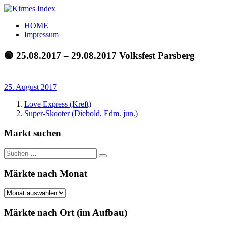
Zum
Inhalt
Kirmes
Tourpläne
HOME
springen
Index
und
Impressum
Beschickerlisten
der
🟢 25.08.2017 – 29.08.2017 Volksfest Parsberg
letzten
Jahre
25. August 2017
Love Express (Kreft)
Super-Skooter (Diebold, Edm. jun.)
Markt suchen
Suchen
Suchen
nach:
Märkte nach Monat
Märkte
nach
Monat
Märkte nach Ort (im Aufbau)