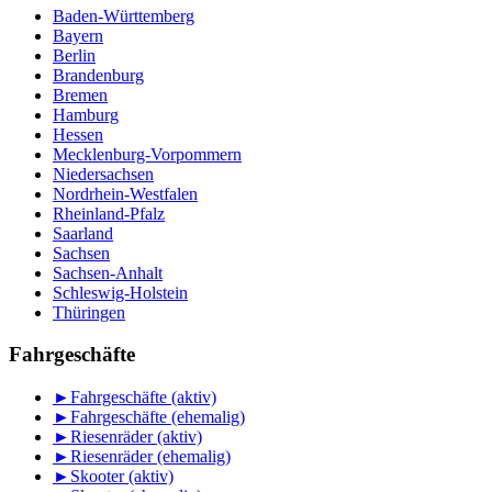
Baden-Württemberg
Bayern
Berlin
Brandenburg
Bremen
Hamburg
Hessen
Mecklenburg-Vorpommern
Niedersachsen
Nordrhein-Westfalen
Rheinland-Pfalz
Saarland
Sachsen
Sachsen-Anhalt
Schleswig-Holstein
Thüringen
Fahrgeschäfte
►
Fahrgeschäfte (aktiv)
►
Fahrgeschäfte (ehemalig)
►
Riesenräder (aktiv)
►
Riesenräder (ehemalig)
►
Skooter (aktiv)