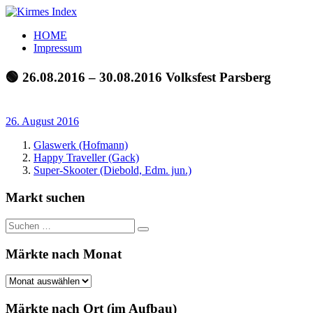
Zum
Inhalt
Kirmes
Tourpläne
HOME
springen
Index
und
Impressum
Beschickerlisten
der
🟢 26.08.2016 – 30.08.2016 Volksfest Parsberg
letzten
Jahre
26. August 2016
Glaswerk (Hofmann)
Happy Traveller (Gack)
Super-Skooter (Diebold, Edm. jun.)
Markt suchen
Suchen
Suchen
nach:
Märkte nach Monat
Märkte
nach
Monat
Märkte nach Ort (im Aufbau)