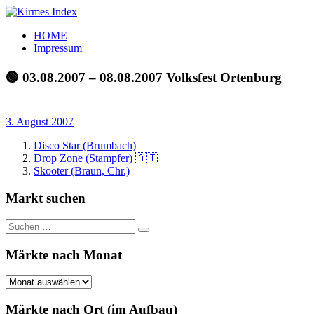
Zum
Inhalt
Kirmes
Tourpläne
HOME
springen
Index
und
Impressum
Beschickerlisten
der
🟢 03.08.2007 – 08.08.2007 Volksfest Ortenburg
letzten
Jahre
3. August 2007
Disco Star (Brumbach)
Drop Zone (Stampfer) 🇦🇹
Skooter (Braun, Chr.)
Markt suchen
Suchen
Suchen
nach:
Märkte nach Monat
Märkte
nach
Monat
Märkte nach Ort (im Aufbau)