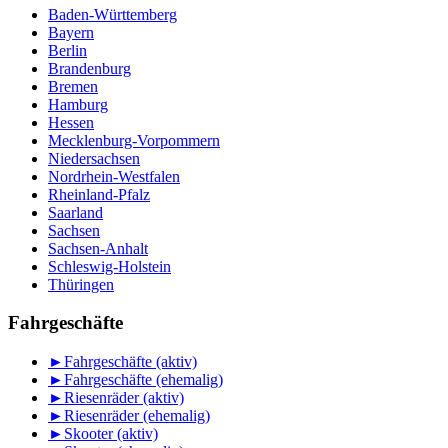
Baden-Württemberg
Bayern
Berlin
Brandenburg
Bremen
Hamburg
Hessen
Mecklenburg-Vorpommern
Niedersachsen
Nordrhein-Westfalen
Rheinland-Pfalz
Saarland
Sachsen
Sachsen-Anhalt
Schleswig-Holstein
Thüringen
Fahrgeschäfte
►
Fahrgeschäfte (aktiv)
►
Fahrgeschäfte (ehemalig)
►
Riesenräder (aktiv)
►
Riesenräder (ehemalig)
►
Skooter (aktiv)