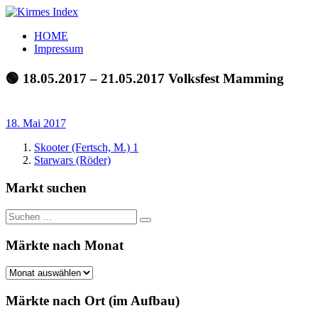
Zum
Inhalt
Kirmes
Tourpläne
HOME
springen
Index
und
Impressum
Beschickerlisten
der
🟢 18.05.2017 – 21.05.2017 Volksfest Mamming
letzten
Jahre
18. Mai 2017
Skooter (Fertsch, M.) 1
Starwars (Röder)
Markt suchen
Suchen
Suchen
nach:
Märkte nach Monat
Märkte
nach
Monat
Märkte nach Ort (im Aufbau)