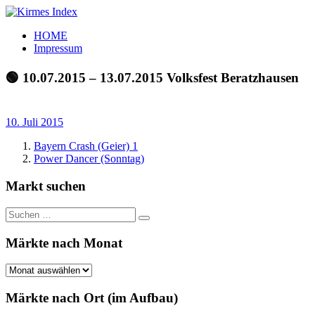
Zum
Inhalt
Kirmes
Tourpläne
HOME
springen
Index
und
Impressum
Beschickerlisten
der
🟢 10.07.2015 – 13.07.2015 Volksfest Beratzhausen
letzten
Jahre
10. Juli 2015
Bayern Crash (Geier) 1
Power Dancer (Sonntag)
Markt suchen
Suchen
Suchen
nach:
Märkte nach Monat
Märkte
nach
Monat
Märkte nach Ort (im Aufbau)