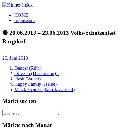
Zum
Inhalt
Kirmes
Tourpläne
HOME
springen
Index
und
Impressum
Beschickerlisten
der
🟢 20.06.2013 – 23.06.2013 Volks-Schützenfest
letzten
Burgdorf
Jahre
20. Juni 2013
Dancer (Rüth)
Drive In (Dieckmann) 1
Flash (Weber)
Happy Family (Heine)
Musik Express (Noack-Ahrend)
Markt suchen
Suchen
Suchen
nach:
Märkte nach Monat