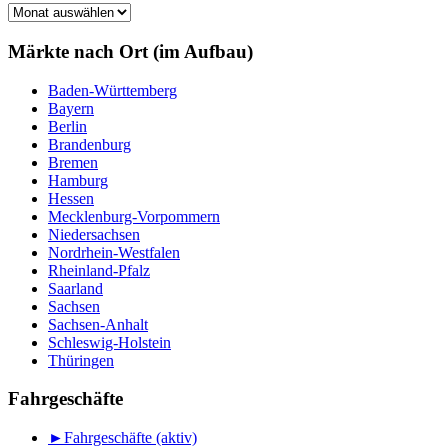
Märkte
nach
Monat
Märkte nach Ort (im Aufbau)
Baden-Württemberg
Bayern
Berlin
Brandenburg
Bremen
Hamburg
Hessen
Mecklenburg-Vorpommern
Niedersachsen
Nordrhein-Westfalen
Rheinland-Pfalz
Saarland
Sachsen
Sachsen-Anhalt
Schleswig-Holstein
Thüringen
Fahrgeschäfte
►
Fahrgeschäfte (aktiv)