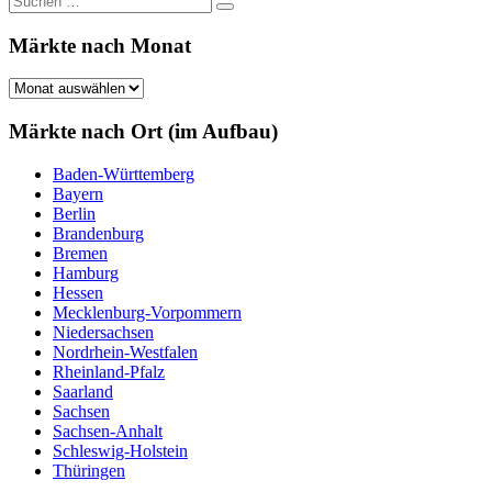
Suchen
nach:
Märkte nach Monat
Märkte
nach
Monat
Märkte nach Ort (im Aufbau)
Baden-Württemberg
Bayern
Berlin
Brandenburg
Bremen
Hamburg
Hessen
Mecklenburg-Vorpommern
Niedersachsen
Nordrhein-Westfalen
Rheinland-Pfalz
Saarland
Sachsen
Sachsen-Anhalt
Schleswig-Holstein
Thüringen