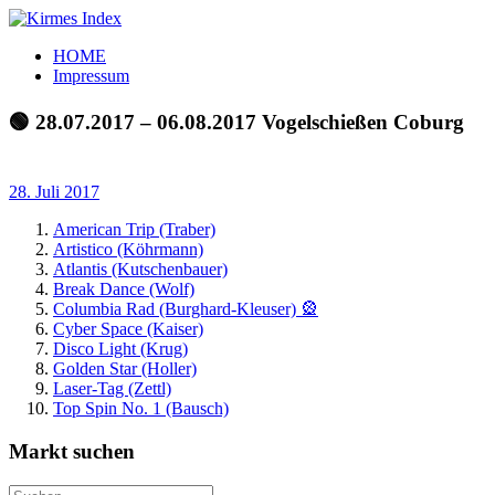
Zum
Inhalt
Kirmes
Tourpläne
HOME
springen
Index
und
Impressum
Beschickerlisten
der
🟢 28.07.2017 – 06.08.2017 Vogelschießen Coburg
letzten
Jahre
28. Juli 2017
American Trip (Traber)
Artistico (Köhrmann)
Atlantis (Kutschenbauer)
Break Dance (Wolf)
Columbia Rad (Burghard-Kleuser) 🎡
Cyber Space (Kaiser)
Disco Light (Krug)
Golden Star (Holler)
Laser-Tag (Zettl)
Top Spin No. 1 (Bausch)
Markt suchen
Suchen