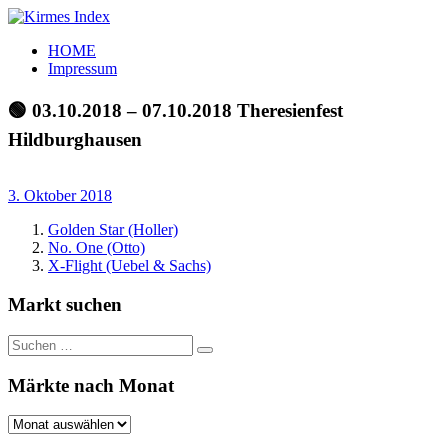
Zum
Inhalt
Kirmes
Tourpläne
HOME
springen
Index
und
Impressum
Beschickerlisten
der
🟢 03.10.2018 – 07.10.2018 Theresienfest
letzten
Hildburghausen
Jahre
3. Oktober 2018
Golden Star (Holler)
No. One (Otto)
X-Flight (Uebel & Sachs)
Markt suchen
Suchen
Suchen
nach:
Märkte nach Monat
Märkte
nach