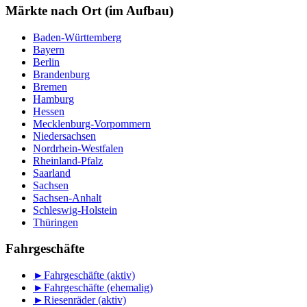
Monat
Märkte nach Ort (im Aufbau)
Baden-Württemberg
Bayern
Berlin
Brandenburg
Bremen
Hamburg
Hessen
Mecklenburg-Vorpommern
Niedersachsen
Nordrhein-Westfalen
Rheinland-Pfalz
Saarland
Sachsen
Sachsen-Anhalt
Schleswig-Holstein
Thüringen
Fahrgeschäfte
►
Fahrgeschäfte (aktiv)
►
Fahrgeschäfte (ehemalig)
►
Riesenräder (aktiv)