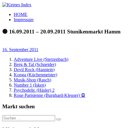
Zum
Inhalt
Kirmes
Tourpläne
HOME
springen
Index
und
Impressum
Beschickerlisten
der
🟢 16.09.2011 – 20.09.2011 Stunikenmarkt Hamm
letzten
Jahre
16. September 2011
Adventure Live (Sterzenbach)
Berg & Tal (Schneider)
Devil Rock (Hanstein)
Konga (Küchenmeister)
Musik-Shop (Rasch)
Number 1 (Isken)
Psychodelic (Häsler) 2
Roue Parisienne (Burghard-Kleuser) 🎡
Markt suchen
Suchen
Suchen
nach: