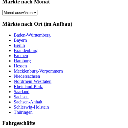
Märkte nach Monat
Märkte
nach
Monat
Märkte nach Ort (im Aufbau)
Baden-Württemberg
Bayern
Berlin
Brandenburg
Bremen
Hamburg
Hessen
Mecklenburg-Vorpommern
Niedersachsen
Nordrhein-Westfalen
Rheinland-Pfalz
Saarland
Sachsen
Sachsen-Anhalt
Schleswig-Holstein
Thüringen
Fahrgeschäfte