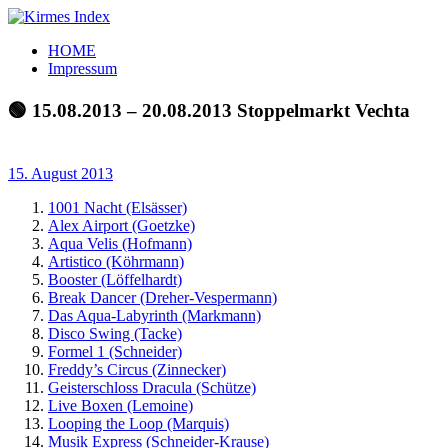
Zum
Inhalt
Kirmes
Tourpläne
HOME
springen
Index
und
Impressum
Beschickerlisten
der
🟢 15.08.2013 – 20.08.2013 Stoppelmarkt Vechta
letzten
Jahre
15. August 2013
1001 Nacht (Elsässer)
Alex Airport (Goetzke)
Aqua Velis (Hofmann)
Artistico (Köhrmann)
Booster (Löffelhardt)
Break Dancer (Dreher-Vespermann)
Das Aqua-Labyrinth (Markmann)
Disco Swing (Tacke)
Formel 1 (Schneider)
Freddy’s Circus (Zinnecker)
Geisterschloss Dracula (Schütze)
Live Boxen (Lemoine)
Looping the Loop (Marquis)
Musik Express (Schneider-Krause)