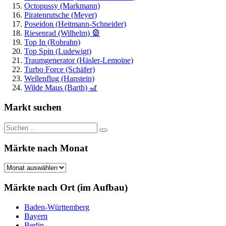
Octopussy (Markmann)
Piratenrutsche (Meyer)
Poseidon (Heitmann-Schneider)
Riesenrad (Wilhelm) 🎡
Top In (Robrahn)
Top Spin (Ludewigt)
Traumgenerator (Häsler-Lemoine)
Turbo Force (Schäfer)
Wellenflug (Hanstein)
Wilde Maus (Barth) 🎢
Markt suchen
Suchen
Suchen
nach:
Märkte nach Monat
Märkte
nach
Monat
Märkte nach Ort (im Aufbau)
Baden-Württemberg
Bayern
Berlin