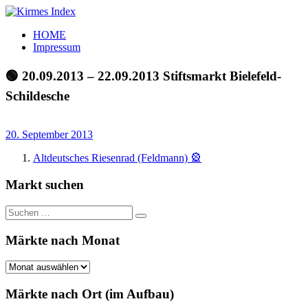
Zum
Inhalt
Kirmes
Tourpläne
HOME
springen
Index
und
Impressum
Beschickerlisten
der
🟢 20.09.2013 – 22.09.2013 Stiftsmarkt Bielefeld-
letzten
Schildesche
Jahre
20. September 2013
Altdeutsches Riesenrad (Feldmann) 🎡
Markt suchen
Suchen
Suchen
nach:
Märkte nach Monat
Märkte
nach
Monat
Märkte nach Ort (im Aufbau)