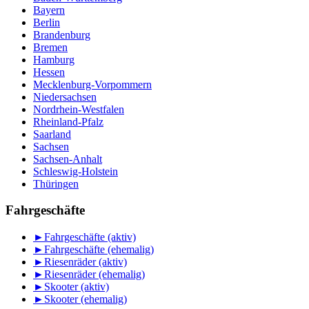
Bayern
Berlin
Brandenburg
Bremen
Hamburg
Hessen
Mecklenburg-Vorpommern
Niedersachsen
Nordrhein-Westfalen
Rheinland-Pfalz
Saarland
Sachsen
Sachsen-Anhalt
Schleswig-Holstein
Thüringen
Fahrgeschäfte
►
Fahrgeschäfte (aktiv)
►
Fahrgeschäfte (ehemalig)
►
Riesenräder (aktiv)
►
Riesenräder (ehemalig)
►
Skooter (aktiv)
►
Skooter (ehemalig)