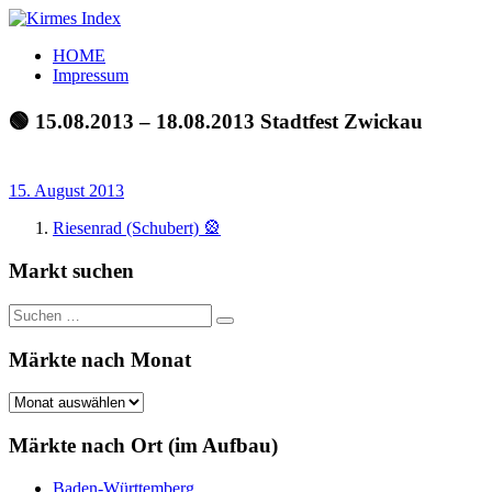
Zum
Inhalt
Kirmes
Tourpläne
HOME
springen
Index
und
Impressum
Beschickerlisten
der
🟢 15.08.2013 – 18.08.2013 Stadtfest Zwickau
letzten
Jahre
15. August 2013
Riesenrad (Schubert) 🎡
Markt suchen
Suchen
Suchen
nach:
Märkte nach Monat
Märkte
nach
Monat
Märkte nach Ort (im Aufbau)
Baden-Württemberg