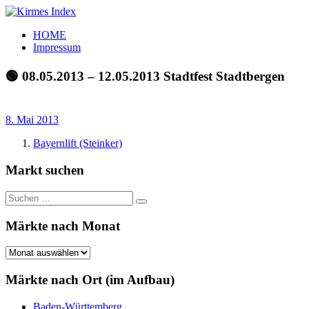
Zum
Inhalt
Kirmes
Tourpläne
HOME
springen
Index
und
Impressum
Beschickerlisten
der
🟢 08.05.2013 – 12.05.2013 Stadtfest Stadtbergen
letzten
Jahre
8. Mai 2013
Bayernlift (Steinker)
Markt suchen
Suchen
Suchen
nach:
Märkte nach Monat
Märkte
nach
Monat
Märkte nach Ort (im Aufbau)
Baden-Württemberg