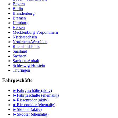
Bayern
Berlin
Brandenburg
Bremen
Hamburg
Hessen
Mecklenburg-Vorpommern
Niedersachsen
Nordrhein-Westfalen
Rheinland-Pfalz
Saarland
Sachsen
Sachsen-Anhalt
Schleswig-Holstein
Thüringen
Fahrgeschäfte
►
Fahrgeschäfte (aktiv)
►
Fahrgeschäfte (ehemalig)
►
Riesenräder (aktiv)
►
Riesenräder (ehemalig)
►
Skooter (aktiv)
►
Skooter (ehemalig)