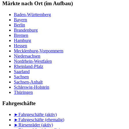
Monat
Märkte nach Ort (im Aufbau)
Baden-Württemberg
Bayern
Berlin
Brandenburg
Bremen
Hamburg
Hessen
Mecklenburg-Vorpommern
Niedersachsen
Nordrhein-Westfalen
Rheinland-Pfalz
Saarland
Sachsen
Sachsen-Anhalt
Schleswig-Holstein
Thüringen
Fahrgeschäfte
►
Fahrgeschäfte (aktiv)
►
Fahrgeschäfte (ehemalig)
►
Riesenräder (aktiv)