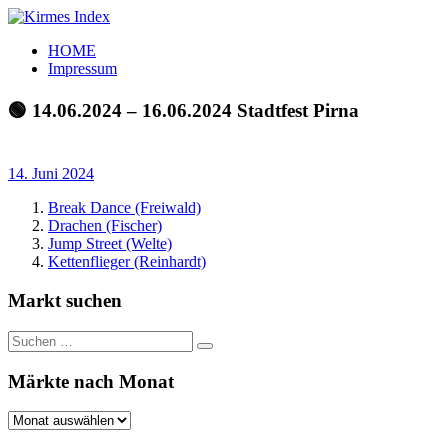
Zum
Inhalt
Kirmes
Tourpläne
HOME
springen
Index
und
Impressum
Beschickerlisten
der
🟢 14.06.2024 – 16.06.2024 Stadtfest Pirna
letzten
Jahre
14. Juni 2024
Break Dance (Freiwald)
Drachen (Fischer)
Jump Street (Welte)
Kettenflieger (Reinhardt)
Markt suchen
Suchen
Suchen
nach:
Märkte nach Monat
Märkte
nach