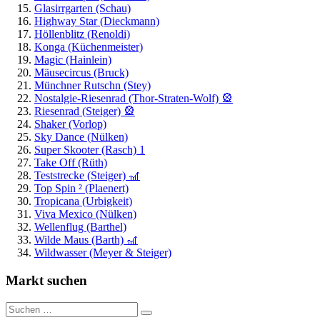
Glasirrgarten (Schau)
Highway Star (Dieckmann)
Höllenblitz (Renoldi)
Konga (Küchenmeister)
Magic (Hainlein)
Mäusecircus (Bruck)
Münchner Rutschn (Stey)
Nostalgie-Riesenrad (Thor-Straten-Wolf) 🎡
Riesenrad (Steiger) 🎡
Shaker (Vorlop)
Sky Dance (Nülken)
Super Skooter (Rasch) 1
Take Off (Rüth)
Teststrecke (Steiger) 🎢
Top Spin ² (Plaenert)
Tropicana (Urbigkeit)
Viva Mexico (Nülken)
Wellenflug (Barthel)
Wilde Maus (Barth) 🎢
Wildwasser (Meyer & Steiger)
Markt suchen
Suchen
Suchen