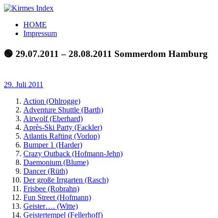
Zum
Inhalt
Kirmes
Tourpläne
HOME
springen
Index
und
Impressum
Beschickerlisten
der
🟢 29.07.2011 – 28.08.2011 Sommerdom Hamburg
letzten
Jahre
29. Juli 2011
Action (Ohlrogge)
Adventure Shuttle (Barth)
Airwolf (Eberhard)
Après-Ski Party (Fackler)
Atlantis Rafting (Vorlop)
Bumper 1 (Harder)
Crazy Outback (Hofmann-Jehn)
Daemonium (Blume)
Dancer (Rüth)
Der große Irrgarten (Rasch)
Frisbee (Robrahn)
Fun Street (Hofmann)
Geister…. (Witte)
Geistertempel (Fellerhoff)