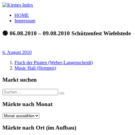
Zum
Inhalt
Kirmes
Tourpläne
HOME
springen
Index
und
Impressum
Beschickerlisten
der
🟢 06.08.2010 – 09.08.2010 Schützenfest Wiefelstede
letzten
Jahre
6. August 2010
Fluch der Piraten (Weber-Langenscheidt)
Music Hall (Hempen)
Markt suchen
Suchen
Suchen
nach:
Märkte nach Monat
Märkte
nach
Monat
Märkte nach Ort (im Aufbau)