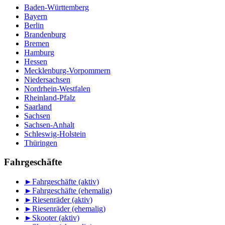
Baden-Württemberg
Bayern
Berlin
Brandenburg
Bremen
Hamburg
Hessen
Mecklenburg-Vorpommern
Niedersachsen
Nordrhein-Westfalen
Rheinland-Pfalz
Saarland
Sachsen
Sachsen-Anhalt
Schleswig-Holstein
Thüringen
Fahrgeschäfte
►
Fahrgeschäfte (aktiv)
►
Fahrgeschäfte (ehemalig)
►
Riesenräder (aktiv)
►
Riesenräder (ehemalig)
►
Skooter (aktiv)