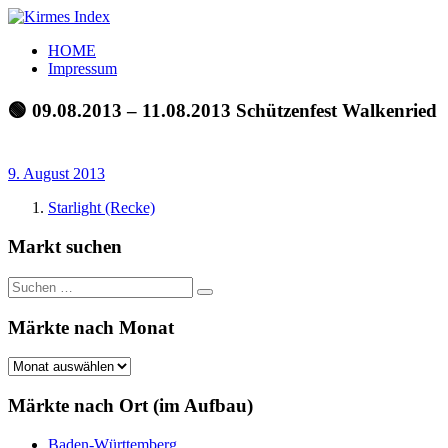
Zum
Inhalt
Kirmes
Tourpläne
HOME
springen
Index
und
Impressum
Beschickerlisten
der
🟢 09.08.2013 – 11.08.2013 Schützenfest Walkenried
letzten
Jahre
9. August 2013
Starlight (Recke)
Markt suchen
Suchen
Suchen
nach:
Märkte nach Monat
Märkte
nach
Monat
Märkte nach Ort (im Aufbau)
Baden-Württemberg