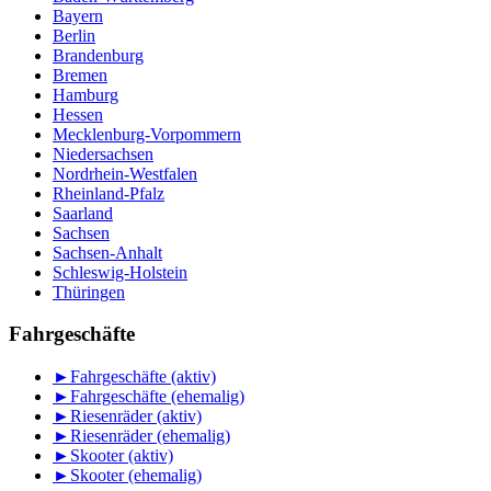
Bayern
Berlin
Brandenburg
Bremen
Hamburg
Hessen
Mecklenburg-Vorpommern
Niedersachsen
Nordrhein-Westfalen
Rheinland-Pfalz
Saarland
Sachsen
Sachsen-Anhalt
Schleswig-Holstein
Thüringen
Fahrgeschäfte
►
Fahrgeschäfte (aktiv)
►
Fahrgeschäfte (ehemalig)
►
Riesenräder (aktiv)
►
Riesenräder (ehemalig)
►
Skooter (aktiv)
►
Skooter (ehemalig)