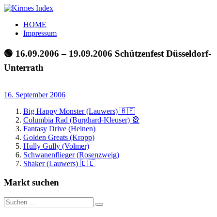
Zum
Inhalt
Kirmes
Tourpläne
HOME
springen
Index
und
Impressum
Beschickerlisten
der
🟢 16.09.2006 – 19.09.2006 Schützenfest Düsseldorf-
letzten
Unterrath
Jahre
16. September 2006
Big Happy Monster (Lauwers) 🇧🇪
Columbia Rad (Burghard-Kleuser) 🎡
Fantasy Drive (Heinen)
Golden Greats (Kropp)
Hully Gully (Volmer)
Schwanenflieger (Rosenzweig)
Shaker (Lauwers) 🇧🇪
Markt suchen
Suchen
Suchen
nach: