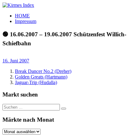
Zum
Inhalt
Kirmes
Tourpläne
HOME
springen
Index
und
Impressum
Beschickerlisten
der
🟢 16.06.2007 – 19.06.2007 Schützenfest Willich-
letzten
Schiefbahn
Jahre
16. Juni 2007
Break Dancer No.2 (Dreher)
Golden Greats (Hartmann)
Jaguar-Trip (Hudalla)
Markt suchen
Suchen
Suchen
nach:
Märkte nach Monat
Märkte
nach