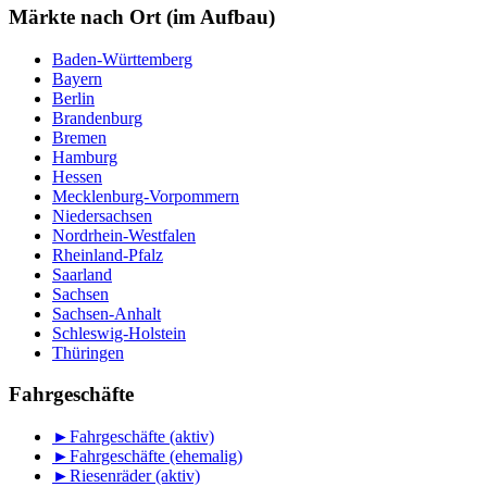
Monat
Märkte nach Ort (im Aufbau)
Baden-Württemberg
Bayern
Berlin
Brandenburg
Bremen
Hamburg
Hessen
Mecklenburg-Vorpommern
Niedersachsen
Nordrhein-Westfalen
Rheinland-Pfalz
Saarland
Sachsen
Sachsen-Anhalt
Schleswig-Holstein
Thüringen
Fahrgeschäfte
►
Fahrgeschäfte (aktiv)
►
Fahrgeschäfte (ehemalig)
►
Riesenräder (aktiv)