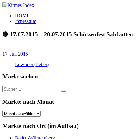
Zum
Inhalt
Kirmes
Tourpläne
HOME
springen
Index
und
Impressum
Beschickerlisten
der
🟢 17.07.2015 – 20.07.2015 Schützenfest Salzkotten
letzten
Jahre
17. Juli 2015
Lowrider (Petter)
Markt suchen
Suchen
Suchen
nach:
Märkte nach Monat
Märkte
nach
Monat
Märkte nach Ort (im Aufbau)
Baden-Württemberg