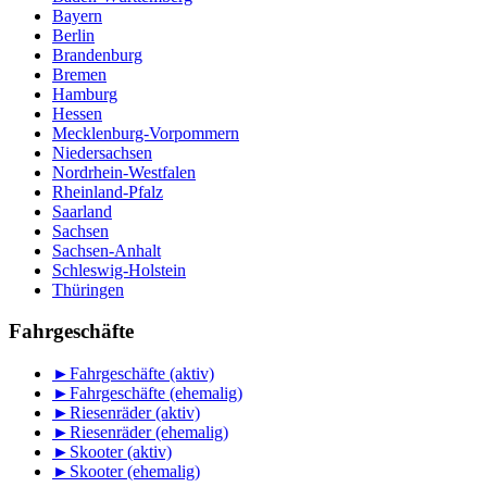
Bayern
Berlin
Brandenburg
Bremen
Hamburg
Hessen
Mecklenburg-Vorpommern
Niedersachsen
Nordrhein-Westfalen
Rheinland-Pfalz
Saarland
Sachsen
Sachsen-Anhalt
Schleswig-Holstein
Thüringen
Fahrgeschäfte
►
Fahrgeschäfte (aktiv)
►
Fahrgeschäfte (ehemalig)
►
Riesenräder (aktiv)
►
Riesenräder (ehemalig)
►
Skooter (aktiv)
►
Skooter (ehemalig)