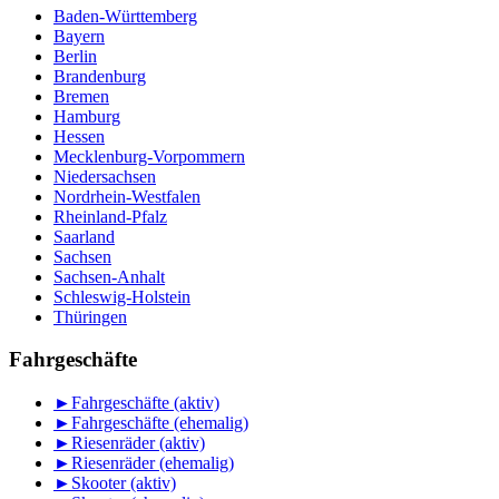
Baden-Württemberg
Bayern
Berlin
Brandenburg
Bremen
Hamburg
Hessen
Mecklenburg-Vorpommern
Niedersachsen
Nordrhein-Westfalen
Rheinland-Pfalz
Saarland
Sachsen
Sachsen-Anhalt
Schleswig-Holstein
Thüringen
Fahrgeschäfte
►
Fahrgeschäfte (aktiv)
►
Fahrgeschäfte (ehemalig)
►
Riesenräder (aktiv)
►
Riesenräder (ehemalig)
►
Skooter (aktiv)