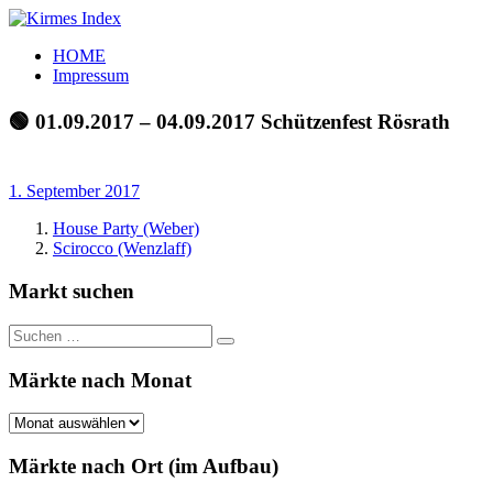
Zum
Inhalt
Kirmes
Tourpläne
HOME
springen
Index
und
Impressum
Beschickerlisten
der
🟢 01.09.2017 – 04.09.2017 Schützenfest Rösrath
letzten
Jahre
1. September 2017
House Party (Weber)
Scirocco (Wenzlaff)
Markt suchen
Suchen
Suchen
nach:
Märkte nach Monat
Märkte
nach
Monat
Märkte nach Ort (im Aufbau)