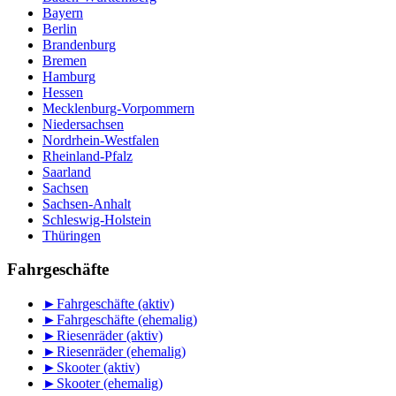
Bayern
Berlin
Brandenburg
Bremen
Hamburg
Hessen
Mecklenburg-Vorpommern
Niedersachsen
Nordrhein-Westfalen
Rheinland-Pfalz
Saarland
Sachsen
Sachsen-Anhalt
Schleswig-Holstein
Thüringen
Fahrgeschäfte
►
Fahrgeschäfte (aktiv)
►
Fahrgeschäfte (ehemalig)
►
Riesenräder (aktiv)
►
Riesenräder (ehemalig)
►
Skooter (aktiv)
►
Skooter (ehemalig)