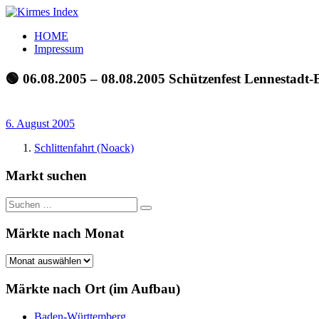
Zum
Inhalt
Kirmes
Tourpläne
HOME
springen
Index
und
Impressum
Beschickerlisten
der
🟢 06.08.2005 – 08.08.2005 Schützenfest Lennestadt-
letzten
Jahre
6. August 2005
Schlittenfahrt (Noack)
Markt suchen
Suchen
Suchen
nach:
Märkte nach Monat
Märkte
nach
Monat
Märkte nach Ort (im Aufbau)
Baden-Württemberg