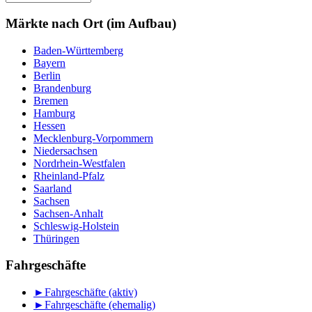
nach
Monat
Märkte nach Ort (im Aufbau)
Baden-Württemberg
Bayern
Berlin
Brandenburg
Bremen
Hamburg
Hessen
Mecklenburg-Vorpommern
Niedersachsen
Nordrhein-Westfalen
Rheinland-Pfalz
Saarland
Sachsen
Sachsen-Anhalt
Schleswig-Holstein
Thüringen
Fahrgeschäfte
►
Fahrgeschäfte (aktiv)
►
Fahrgeschäfte (ehemalig)