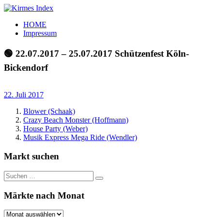
Zum
Inhalt
Kirmes
Tourpläne
HOME
springen
Index
und
Impressum
Beschickerlisten
der
🟢 22.07.2017 – 25.07.2017 Schützenfest Köln-
letzten
Bickendorf
Jahre
22. Juli 2017
Blower (Schaak)
Crazy Beach Monster (Hoffmann)
House Party (Weber)
Musik Express Mega Ride (Wendler)
Markt suchen
Suchen
Suchen
nach:
Märkte nach Monat
Märkte