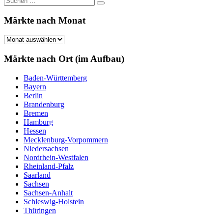
Suchen
nach:
Märkte nach Monat
Märkte
nach
Monat
Märkte nach Ort (im Aufbau)
Baden-Württemberg
Bayern
Berlin
Brandenburg
Bremen
Hamburg
Hessen
Mecklenburg-Vorpommern
Niedersachsen
Nordrhein-Westfalen
Rheinland-Pfalz
Saarland
Sachsen
Sachsen-Anhalt
Schleswig-Holstein
Thüringen