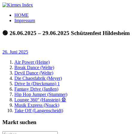
Zum
Inhalt
Kirmes
Tourpläne
HOME
springen
Index
und
Impressum
Beschickerlisten
der
🟢 26.06.2025 – 29.06.2025 Schützenfest Hildesheim
letzten
Jahre
26. Juni 2025
Air Power (Heine)
Break Dance (Welte)
Devil Dance (Welte)
Die Chaosfabrik (Meyer)
Drive In (Dieckmann) 1
Fantasy Drive (Janßen)
Hip Hop Jumper (Stummer)
Lounge 360° (Hanstein) 🎡
Musik Express (Noack)
Take Off (Langenscheidt)
Markt suchen
Suchen