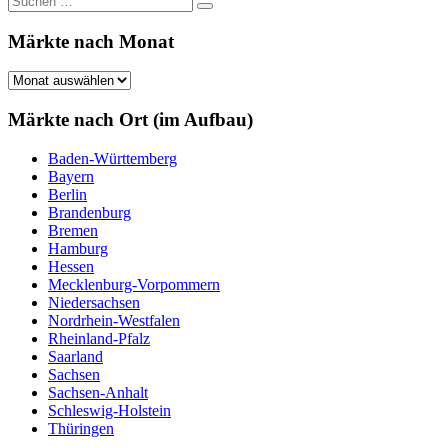
Suchen
nach:
Märkte nach Monat
Märkte
nach
Monat
Märkte nach Ort (im Aufbau)
Baden-Württemberg
Bayern
Berlin
Brandenburg
Bremen
Hamburg
Hessen
Mecklenburg-Vorpommern
Niedersachsen
Nordrhein-Westfalen
Rheinland-Pfalz
Saarland
Sachsen
Sachsen-Anhalt
Schleswig-Holstein
Thüringen