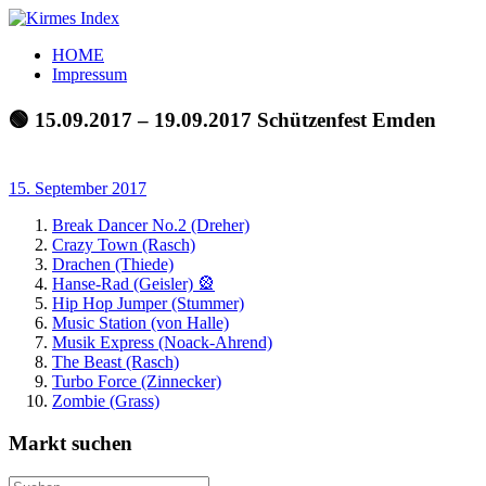
Zum
Inhalt
Kirmes
Tourpläne
HOME
springen
Index
und
Impressum
Beschickerlisten
der
🟢 15.09.2017 – 19.09.2017 Schützenfest Emden
letzten
Jahre
15. September 2017
Break Dancer No.2 (Dreher)
Crazy Town (Rasch)
Drachen (Thiede)
Hanse-Rad (Geisler) 🎡
Hip Hop Jumper (Stummer)
Music Station (von Halle)
Musik Express (Noack-Ahrend)
The Beast (Rasch)
Turbo Force (Zinnecker)
Zombie (Grass)
Markt suchen
Suchen