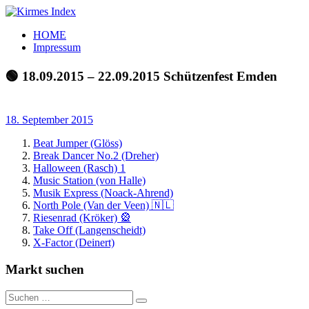
Zum
Inhalt
Kirmes
Tourpläne
HOME
springen
Index
und
Impressum
Beschickerlisten
der
🟢 18.09.2015 – 22.09.2015 Schützenfest Emden
letzten
Jahre
18. September 2015
Beat Jumper (Glöss)
Break Dancer No.2 (Dreher)
Halloween (Rasch) 1
Music Station (von Halle)
Musik Express (Noack-Ahrend)
North Pole (Van der Veen) 🇳🇱
Riesenrad (Kröker) 🎡
Take Off (Langenscheidt)
X-Factor (Deinert)
Markt suchen
Suchen
Suchen
nach: