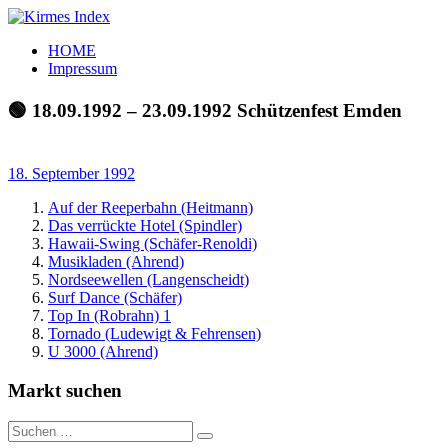
Zum
Inhalt
Kirmes
Tourpläne
HOME
springen
Index
und
Impressum
Beschickerlisten
der
🟢 18.09.1992 – 23.09.1992 Schützenfest Emden
letzten
Jahre
18. September 1992
Auf der Reeperbahn (Heitmann)
Das verrückte Hotel (Spindler)
Hawaii-Swing (Schäfer-Renoldi)
Musikladen (Ahrend)
Nordseewellen (Langenscheidt)
Surf Dance (Schäfer)
Top In (Robrahn) 1
Tornado (Ludewigt & Fehrensen)
U 3000 (Ahrend)
Markt suchen
Suchen
Suchen
nach: