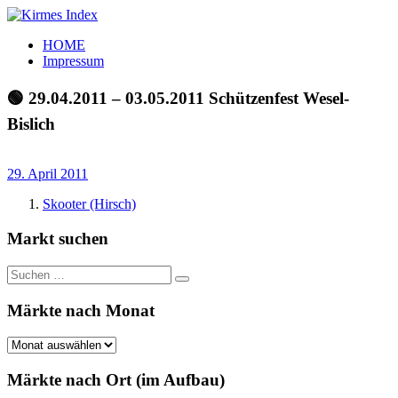
Zum
Inhalt
Kirmes
Tourpläne
HOME
springen
Index
und
Impressum
Beschickerlisten
der
🟢 29.04.2011 – 03.05.2011 Schützenfest Wesel-
letzten
Bislich
Jahre
29. April 2011
Skooter (Hirsch)
Markt suchen
Suchen
Suchen
nach:
Märkte nach Monat
Märkte
nach
Monat
Märkte nach Ort (im Aufbau)