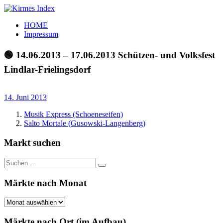
Zum
Inhalt
Kirmes
Tourpläne
HOME
springen
Index
und
Impressum
Beschickerlisten
der
🟢 14.06.2013 – 17.06.2013 Schützen- und Volksfest
letzten
Lindlar-Frielingsdorf
Jahre
14. Juni 2013
Musik Express (Schoeneseifen)
Salto Mortale (Gusowski-Langenberg)
Markt suchen
Suchen
Suchen
nach:
Märkte nach Monat
Märkte
nach
Monat
Märkte nach Ort (im Aufbau)