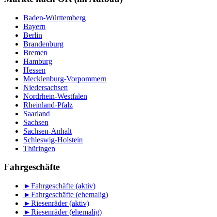
Baden-Württemberg
Bayern
Berlin
Brandenburg
Bremen
Hamburg
Hessen
Mecklenburg-Vorpommern
Niedersachsen
Nordrhein-Westfalen
Rheinland-Pfalz
Saarland
Sachsen
Sachsen-Anhalt
Schleswig-Holstein
Thüringen
Fahrgeschäfte
►
Fahrgeschäfte (aktiv)
►
Fahrgeschäfte (ehemalig)
►
Riesenräder (aktiv)
►
Riesenräder (ehemalig)