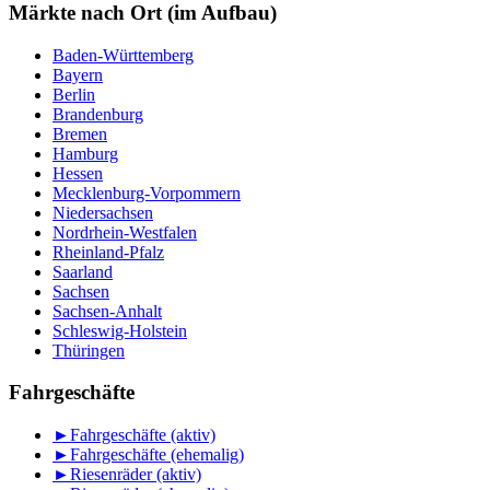
Monat
Märkte nach Ort (im Aufbau)
Baden-Württemberg
Bayern
Berlin
Brandenburg
Bremen
Hamburg
Hessen
Mecklenburg-Vorpommern
Niedersachsen
Nordrhein-Westfalen
Rheinland-Pfalz
Saarland
Sachsen
Sachsen-Anhalt
Schleswig-Holstein
Thüringen
Fahrgeschäfte
►
Fahrgeschäfte (aktiv)
►
Fahrgeschäfte (ehemalig)
►
Riesenräder (aktiv)