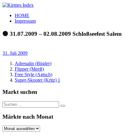
Zum
Inhalt
Kirmes
Tourpläne
HOME
springen
Index
und
Impressum
Beschickerlisten
der
🟢 31.07.2009 – 02.08.2009 Schloßseefest Salem
letzten
Jahre
31. Juli 2009
Adrenalin (Bügler)
Flipper (Meeß)
Free Style (Agtsch)
Super-Skooter (Kritz) 1
Markt suchen
Suchen
Suchen
nach:
Märkte nach Monat
Märkte
nach