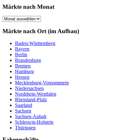
Märkte nach Monat
Märkte
nach
Monat
Märkte nach Ort (im Aufbau)
Baden-Württemberg
Bayern
Berlin
Brandenburg
Bremen
Hamburg
Hessen
Mecklenburg-Vorpommern
Niedersachsen
Nordrhein-Westfalen
Rheinland-Pfalz
Saarland
Sachsen
Sachsen-Anhalt
Schleswig-Holstein
Thüringen
Fahrgeschäfte