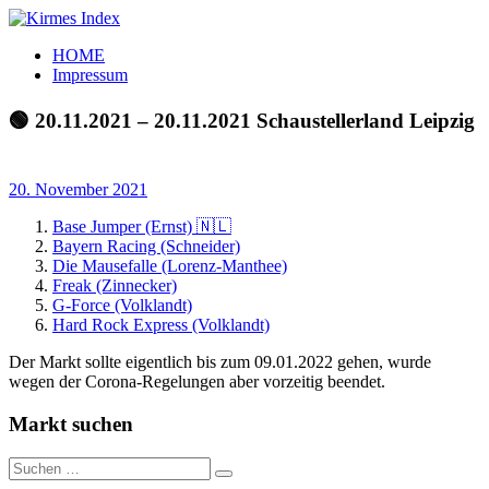
Zum
Inhalt
Kirmes
Tourpläne
HOME
springen
Index
und
Impressum
Beschickerlisten
der
🟢 20.11.2021 – 20.11.2021 Schaustellerland Leipzig
letzten
Jahre
20. November 2021
Base Jumper (Ernst) 🇳🇱
Bayern Racing (Schneider)
Die Mausefalle (Lorenz-Manthee)
Freak (Zinnecker)
G-Force (Volklandt)
Hard Rock Express (Volklandt)
Der Markt sollte eigentlich bis zum 09.01.2022 gehen, wurde
wegen der Corona-Regelungen aber vorzeitig beendet.
Markt suchen
Suchen
Suchen
nach: