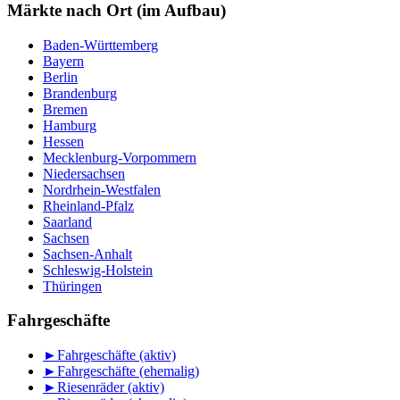
Monat
Märkte nach Ort (im Aufbau)
Baden-Württemberg
Bayern
Berlin
Brandenburg
Bremen
Hamburg
Hessen
Mecklenburg-Vorpommern
Niedersachsen
Nordrhein-Westfalen
Rheinland-Pfalz
Saarland
Sachsen
Sachsen-Anhalt
Schleswig-Holstein
Thüringen
Fahrgeschäfte
►
Fahrgeschäfte (aktiv)
►
Fahrgeschäfte (ehemalig)
►
Riesenräder (aktiv)