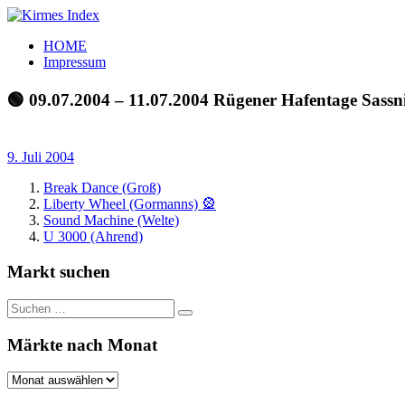
Zum
Inhalt
Kirmes
Tourpläne
HOME
springen
Index
und
Impressum
Beschickerlisten
der
🟢 09.07.2004 – 11.07.2004 Rügener Hafentage Sassni
letzten
Jahre
9. Juli 2004
Break Dance (Groß)
Liberty Wheel (Gormanns) 🎡
Sound Machine (Welte)
U 3000 (Ahrend)
Markt suchen
Suchen
Suchen
nach:
Märkte nach Monat
Märkte
nach