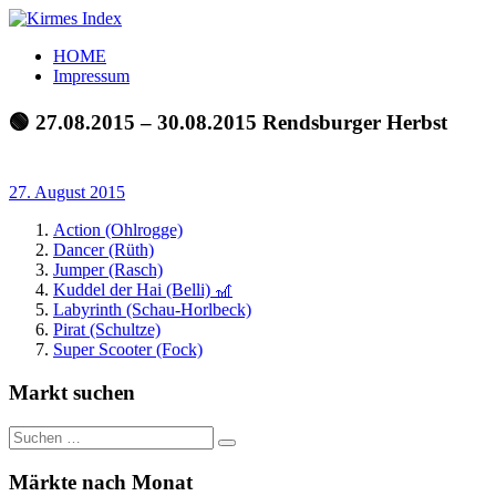
Zum
Inhalt
Kirmes
Tourpläne
HOME
springen
Index
und
Impressum
Beschickerlisten
der
🟢 27.08.2015 – 30.08.2015 Rendsburger Herbst
letzten
Jahre
27. August 2015
Action (Ohlrogge)
Dancer (Rüth)
Jumper (Rasch)
Kuddel der Hai (Belli) 🎢
Labyrinth (Schau-Horlbeck)
Pirat (Schultze)
Super Scooter (Fock)
Markt suchen
Suchen
Suchen
nach:
Märkte nach Monat