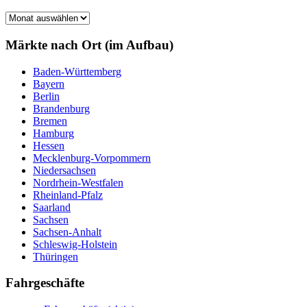
Märkte
nach
Monat
Märkte nach Ort (im Aufbau)
Baden-Württemberg
Bayern
Berlin
Brandenburg
Bremen
Hamburg
Hessen
Mecklenburg-Vorpommern
Niedersachsen
Nordrhein-Westfalen
Rheinland-Pfalz
Saarland
Sachsen
Sachsen-Anhalt
Schleswig-Holstein
Thüringen
Fahrgeschäfte